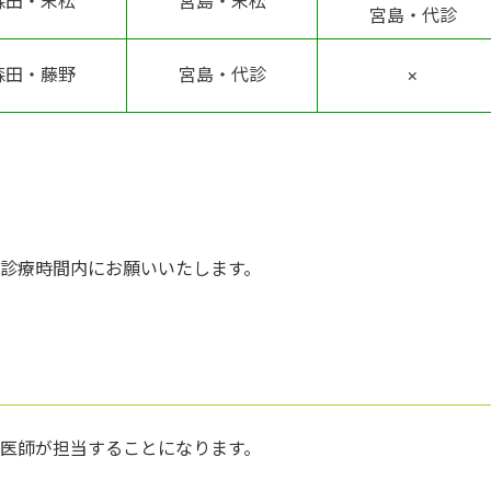
森田・末松
宮島・末松
宮島・代診
森田・藤野
宮島・代診
×
診療時間内にお願いいたします。
医師が担当することになります。