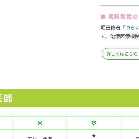
■ 書籍掲載
堀田修著
「つら
て、治療医療機関
詳しくはこちら
医師
火
水
★