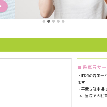
■ 駐車券サ
・昭和の森第一パ
ます。
・平置き駐車場(
い、当院での駐