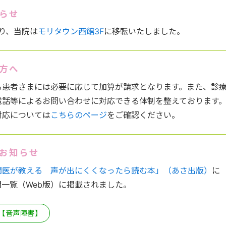
知らせ
より、当院は
モリタウン西館3F
に移転いたしました。
る方へ
る患者さまには必要に応じて加算が請求となります。また、診
電話等によるお問い合わせに対応できる体制を整えております
対応については
こちらのページ
をご確認ください。
のお知らせ
門医が教える 声が出にくくなったら読む本」（あさ出版）
に
一覧（Web版）に掲載されました。
【音声障害】